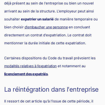
L'industrie
déjà présent au sein de l'entreprise ou bien un nouvel
Droit aérien
arrivant au sein de la structure. L'employeur peut ainsi
souhaiter
expatrier un salarié
de manière temporaire ou
Caution bancaire
bien choisir
d'embaucher une personne
en concluant
Communication et nouvelles technologies
directement un contrat d'expatriation. Le contrat doit
Grande entreprise
mentionner la durée initiale de cette expatriation.
Droit de l'environnement et des énergies renouvelables
Concurrence déloyale
Certaines dispositions du Code du travail prévoient les
Transport
modalités relatives à l’expatriation
et notamment au
Restructuration d'entreprise
licenciement des expatriés
.
Droit et Fiscalité du marché de l'Art
La réintégration dans l'entreprise
Transmission d'entreprise et avocat
Gestion des crises
Il ressort de cet article qu'à l'issue de cette période, il