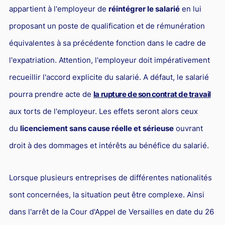
Responsabilité Sociétale des Entreprises (R.S.E)
appartient à l'employeur de
réintégrer le salarié
en lui
proposant un poste de qualification et de rémunération
Hôtellerie et restauration
équivalentes à sa précédente fonction dans le cadre de
Procédures et tribunaux
l'expatriation. Attention, l'employeur doit impérativement
Contentieux cession d’entreprise
recueillir l'accord explicite du salarié. A défaut, le salarié
Droit commercial
pourra prendre acte de
la rupture de son contrat de travail
Énergie
aux torts de l'employeur. Les effets seront alors ceux
Droit de la concurrence
du
licenciement sans cause réelle et sérieuse
ouvrant
Responsabilité civile
droit à des dommages et intérêts au bénéfice du salarié.
Banque et Assurance
Lorsque plusieurs entreprises de différentes nationalités
Droit bancaire
sont concernées, la situation peut être complexe. Ainsi
Jurisprudences et actualités
dans l'arrêt de la Cour d'Appel de Versailles en date du 26
Droit de la réparation et du dommage corporel