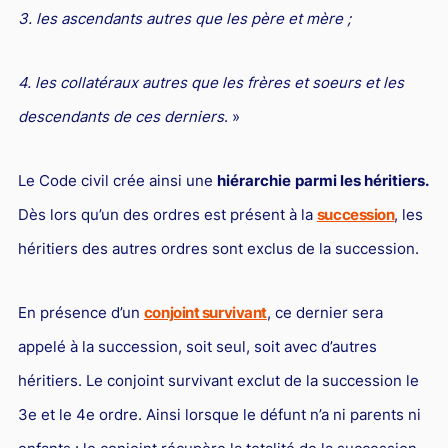
Responsabilité Sociétale des Entreprises (R.S.E)
3. les ascendants autres que les père et mère ;
Hôtellerie et restauration
4. les collatéraux autres que les frères et soeurs et les
Procédures et tribunaux
descendants de ces derniers
. »
Contentieux cession d’entreprise
Droit commercial
Le Code civil crée ainsi une
hiérarchie
parmi les héritiers.
Énergie
Dès lors qu’un des ordres est présent à la
succession
, les
Droit de la concurrence
héritiers des autres ordres sont exclus de la succession.
Responsabilité civile
En présence d’un
conjoint survivant
, ce dernier sera
Banque et Assurance
appelé à la succession, soit seul, soit avec d’autres
Droit bancaire
héritiers. Le conjoint survivant exclut de la succession le
Jurisprudences et actualités
3e et le 4e ordre. Ainsi lorsque le défunt n’a ni parents ni
Droit de la réparation et du dommage corporel