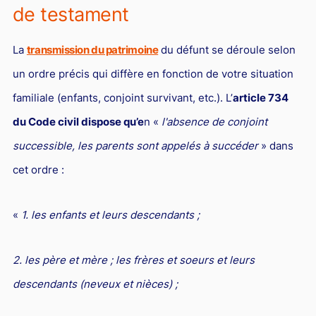
L'industrie
de testament
Droit aérien
La
transmission du patrimoine
du défunt se déroule selon
Caution bancaire
un ordre précis qui diffère en fonction de votre situation
Communication et nouvelles technologies
familiale (enfants, conjoint survivant, etc.). L’
article 734
Grande entreprise
du Code civil dispose qu’e
n «
l'absence de conjoint
Droit de l'environnement et des énergies renouvelables
successible, les parents sont appelés à succéder
» dans
Concurrence déloyale
cet ordre :
Transport
«
1. les enfants et leurs descendants ;
Restructuration d'entreprise
Droit et Fiscalité du marché de l'Art
2. les père et mère ; les frères et soeurs et leurs
Transmission d'entreprise et avocat
descendants (neveux et nièces) ;
Gestion des crises