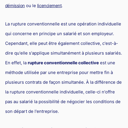
Responsabilité Sociétale des Entreprises (R.S.E)
démission
ou le
licenciement
.
Hôtellerie et restauration
La rupture conventionnelle est une opération individuelle
Procédures et tribunaux
qui concerne en principe un salarié et son employeur.
Contentieux cession d’entreprise
Cependant, elle peut être également collective, c'est-à-
Droit commercial
dire qu'elle s'applique simultanément à plusieurs salariés.
Énergie
En effet, la
rupture conventionnelle collective
est une
Droit de la concurrence
méthode utilisée par une entreprise pour mettre fin à
Responsabilité civile
plusieurs contrats de façon simultanée. À la différence de
Banque et Assurance
la rupture conventionnelle individuelle, celle-ci n'offre
pas au salarié la possibilité de négocier les conditions de
Droit bancaire
son départ de l'entreprise.
Jurisprudences et actualités
Droit de la réparation et du dommage corporel