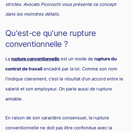
L'industrie
strictes. Avocats Picovschi vous présente ce concept
Droit aérien
dans les moindres détails.
Caution bancaire
Qu'est-ce qu'une rupture
Communication et nouvelles technologies
conventionnelle ?
Grande entreprise
Droit de l'environnement et des énergies renouvelables
La
rupture conventionnelle
est un mode de
rupture du
contrat de travail
encadré par la loi. Comme son nom
Concurrence déloyale
l'indique clairement, c'est le résultat d'un accord entre le
Transport
salarié et son employeur. On parle aussi de rupture
Restructuration d'entreprise
amiable.
Droit et Fiscalité du marché de l'Art
Transmission d'entreprise et avocat
En raison de son caractère consensuel, la rupture
Gestion des crises
conventionnelle ne doit pas être confondue avec la