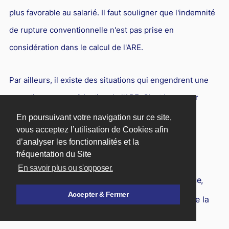
plus favorable au salarié. Il faut souligner que l'indemnité
de rupture conventionnelle n'est pas prise en
considération dans le calcul de l'ARE.
Par ailleurs, il existe des situations qui engendrent une
cessation ou une réduction de l'ARE. C'est le cas par
exemple de :
En poursuivant votre navigation sur ce site,
vous acceptez l’utilisation de Cookies afin
d’analyser les fonctionnalités et la
la reprise d'une activité, si elle n'est pas
fréquentation du Site
cumulable avec l'ARE,
En savoir plus ou s'opposer.
la signature d'un contrat de service civique,
Accepter & Fermer
le versement d'indemnités quotidiennes de la
Sécurité sociale,