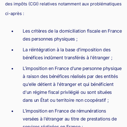
des impôts (CGI) relatives notamment aux problématiques
Responsabilité Sociétale des Entreprises (R.S.E)
ci-après :
Hôtellerie et restauration
Procédures et tribunaux
Les critères de la domiciliation fiscale en France
Contentieux cession d’entreprise
des personnes physiques ;
Droit commercial
La réintégration à la base d'imposition des
bénéfices indûment transférés à l'étranger ;
Énergie
L’imposition en France d'une personne physique
Droit de la concurrence
à raison des bénéfices réalisés par des entités
Responsabilité civile
qu'elle détient à l'étranger et qui bénéficient
Banque et Assurance
d'un régime fiscal privilégié ou sont situées
dans un État ou territoire non coopératif ;
Droit bancaire
L’imposition en France de rémunérations
Jurisprudences et actualités
versées à l'étranger au titre de prestations de
Droit de la réparation et du dommage corporel
services réalisées en France ;