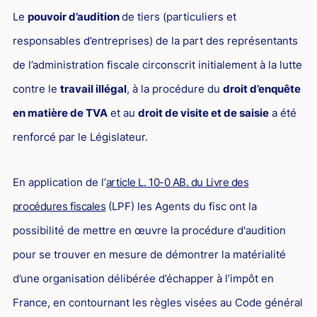
L'industrie
Le
pouvoir d’audition
de tiers (particuliers et
Droit aérien
responsables d’entreprises) de la part des représentants
Caution bancaire
de l’administration fiscale circonscrit initialement à la lutte
Communication et nouvelles technologies
contre le
travail illégal
, à la procédure du
droit d’enquête
Grande entreprise
en matière de TVA
et au
droit de visite et de saisie
a été
renforcé par le Législateur.
Droit de l'environnement et des énergies renouvelables
Concurrence déloyale
En application de l’
article L. 10-0 AB. du Livre des
Transport
procédures fiscales
(LPF) les Agents du fisc ont la
Restructuration d'entreprise
possibilité de mettre en œuvre la procédure d'audition
Droit et Fiscalité du marché de l'Art
pour se trouver en mesure de démontrer la matérialité
Transmission d'entreprise et avocat
d’une organisation délibérée d’échapper à l’impôt en
Gestion des crises
France, en contournant les règles visées au Code général