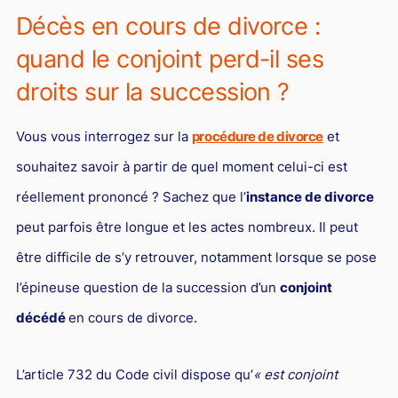
L'industrie
Décès en cours de divorce :
Droit aérien
quand le conjoint perd-il ses
Caution bancaire
droits sur la succession ?
Communication et nouvelles technologies
Vous vous interrogez sur la
procédure de divorce
et
Grande entreprise
souhaitez savoir à partir de quel moment celui-ci est
Droit de l'environnement et des énergies renouvelables
réellement prononcé ? Sachez que l’
instance de divorce
Concurrence déloyale
peut parfois être longue et les actes nombreux. Il peut
Transport
être difficile de s’y retrouver, notamment lorsque se pose
Restructuration d'entreprise
l’épineuse question de la succession d’un
conjoint
Droit et Fiscalité du marché de l'Art
décédé
en cours de divorce.
Transmission d'entreprise et avocat
L’article 732 du Code civil dispose qu’
« est conjoint
Gestion des crises