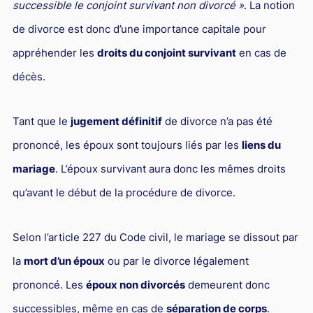
successible le conjoint survivant non divorcé »
. La notion
Responsabilité Sociétale des Entreprises (R.S.E)
de divorce est donc d’une importance capitale pour
Hôtellerie et restauration
appréhender les
droits du conjoint survivant
en cas de
Procédures et tribunaux
décès.
Contentieux cession d’entreprise
Droit commercial
Tant que le
jugement définitif
de divorce n’a pas été
Énergie
prononcé, les époux sont toujours liés par les
liens du
mariage
. L’époux survivant aura donc les mêmes droits
Droit de la concurrence
qu’avant le début de la procédure de divorce.
Responsabilité civile
Banque et Assurance
Selon l’article 227 du Code civil, le mariage se dissout par
Droit bancaire
la
mort d’un époux
ou par le divorce légalement
Jurisprudences et actualités
prononcé. Les
époux non divorcés
demeurent donc
Droit de la réparation et du dommage corporel
successibles, même en cas de
séparation de corps
.