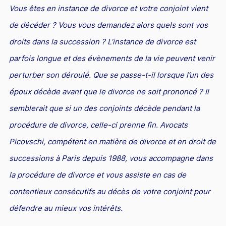
Vous êtes en instance de divorce et votre conjoint vient
PICOVSCHI
en droit du travail vous assistent
Droit des professionnels de l'automobile
Concurrence déloyale et parasitisme
Le rôle de l'avocat pénaliste
Fiscalité patrimoniale
Propriété industrielle
Jurisprudences et actualités en droit fiscal
Droit d'auteurs et Internet : des avocats compétents pour
Expatriés
Droit de l'environnement et des énergies renouvelables
de décéder ? Vous vous demandez alors quels sont vos
les défendre
Entreprises en difficultés / Restructuring
Concurrence déloyale : définition et sanctions
Action pénale en contrefaçon
Contrôle fiscal : deux avocats fiscalistes et un ancien
Droit des marques : des avocats compétents pour créer ou
Relations franco-américaines
droits dans la succession ? L’instance de divorce est
inspecteur des impôts pour vous défendre
défendre vos marques
Commerce électronique
Réduction des charges sociales
L'action en concurrence déloyale : comment l'avocat peut-
Avocats franco-chinois : notre pôle d’affaires dédié
parfois longue et des évènements de la vie peuvent venir
il la diligenter ?
Lois de Finances
Droit audiovisuel
Droit des marques et nouvelles technologies
perturber son déroulé. Que se passe-t-il lorsque l’un des
Droit de la santé
Relations franco-japonaises
Copie servile de site Internet, concurrence déloyale et
Optimisation fiscale : attention aux risques
Jurisprudences et actualités en droit de la propriété
Contrats informatiques
époux décède avant que le divorce ne soit prononcé ? Il
Cabinet d’avocats d’affaires : comment le choisir ?
Relations franco-canadiennes
parasitisme
intellectuelle
Régularisation des avoirs détenus à l’étranger
Avocat en nouvelles technologies-Internet
semblerait que si un des conjoints décède pendant la
BTP
Contrat international
Concurrence déloyale par un salarié
procédure de divorce, celle-ci prenne fin. Avocats
Fiscalité de la rémunération des dirigeants
Intelligence artificielle
Droit de la franchise
Jurisprudences et actualités en droit international
Concurrence déloyale : parasitisme, désorganisation,
Picovschi, compétent en matière de divorce et en droit de
dénigrement, imitation
Droit de la distribution
successions à Paris depuis 1988, vous accompagne dans
Concurrence déloyale : quand la couleur des semelles
Bail commercial
la procédure de divorce et vous assiste en cas de
pose des problèmes de droit !
Droit des sociétés
contentieux consécutifs au décès de votre conjoint pour
Le dénigrement commercial
défendre au mieux vos intérêts.
Droit et Fiscalité du marché de l'Art