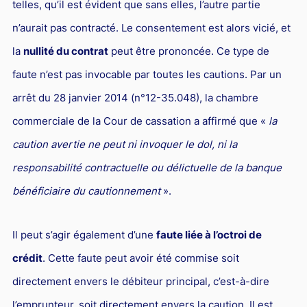
telles, qu’il est évident que sans elles, l’autre partie
Responsabilité Sociétale des Entreprises (R.S.E)
n’aurait pas contracté. Le consentement est alors vicié, et
Hôtellerie et restauration
la
nullité du contrat
peut être prononcée. Ce type de
Procédures et tribunaux
faute n’est pas invocable par toutes les cautions. Par un
Contentieux cession d’entreprise
arrêt du 28 janvier 2014 (n°12-35.048), la chambre
Droit commercial
commerciale de la Cour de cassation a affirmé que «
la
Énergie
caution avertie ne peut ni invoquer le dol, ni la
Droit de la concurrence
responsabilité contractuelle ou délictuelle de la banque
bénéficiaire du cautionnement
».
Responsabilité civile
Banque et Assurance
Il peut s’agir également d’une
faute liée à l’octroi de
Droit bancaire
crédit
. Cette faute peut avoir été commise soit
Jurisprudences et actualités
directement envers le débiteur principal, c’est-à-dire
Droit de la réparation et du dommage corporel
l’emprunteur, soit directement envers la caution. Il est