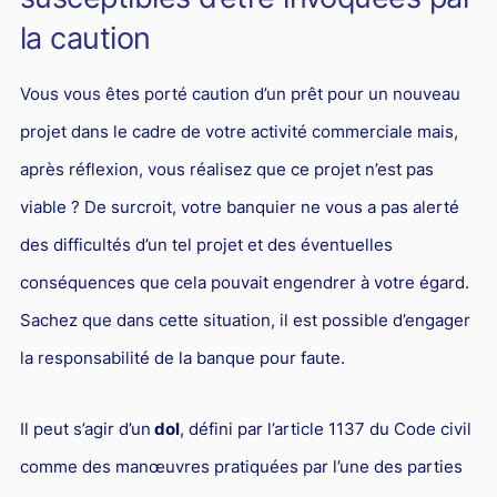
L'industrie
la caution
Droit aérien
Caution bancaire
Vous vous êtes porté caution d’un prêt pour un nouveau
projet dans le cadre de votre activité commerciale mais,
Communication et nouvelles technologies
après réflexion, vous réalisez que ce projet n’est pas
Grande entreprise
viable ? De surcroit, votre banquier ne vous a pas alerté
Droit de l'environnement et des énergies renouvelables
des difficultés d’un tel projet et des éventuelles
Concurrence déloyale
conséquences que cela pouvait engendrer à votre égard.
Transport
Sachez que dans cette situation, il est possible d’engager
Restructuration d'entreprise
la responsabilité de la banque pour faute.
Droit et Fiscalité du marché de l'Art
Transmission d'entreprise et avocat
Il peut s’agir d’un
dol
, défini par l’article 1137 du Code civil
comme des manœuvres pratiquées par l’une des parties
Gestion des crises