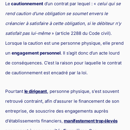
L'industrie
Le
cautionnement
d’un contrat par lequel : «
celui qui se
Droit aérien
rend caution d'une obligation se soumet envers le
créancier à satisfaire à cette obligation, si le débiteur n'y
Caution bancaire
satisfait pas lui-même
» (article 2288 du Code civil).
Communication et nouvelles technologies
Lorsque la caution est une personne physique, elle prend
Grande entreprise
un
engagement personnel
. Il s’agit donc d’un acte lourd
Droit de l'environnement et des énergies renouvelables
de conséquences. C’est la raison pour laquelle le contrat
Concurrence déloyale
de cautionnement est encadré par la loi.
Transport
Restructuration d'entreprise
Pourtant
le dirigeant
,
personne physique, s'est souvent
Droit et Fiscalité du marché de l'Art
retrouvé contraint, afin d'assurer le financement de son
entreprise, de souscrire des engagements auprès
Transmission d'entreprise et avocat
d'établissements financiers,
manifestement trop élevés
Gestion des crises