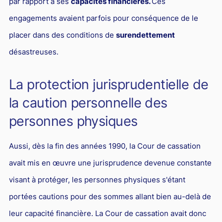
par rapport à ses
capacités financières.
Ces
Responsabilité Sociétale des Entreprises (R.S.E)
engagements avaient parfois pour conséquence de le
Hôtellerie et restauration
placer dans des conditions de
surendettement
Procédures et tribunaux
désastreuses.
Contentieux cession d’entreprise
La protection jurisprudentielle de
Droit commercial
la caution personnelle des
Énergie
personnes physiques
Droit de la concurrence
Responsabilité civile
Aussi, dès la fin des années 1990, la Cour de cassation
Banque et Assurance
avait mis en œuvre une jurisprudence devenue constante
Droit bancaire
visant à protéger, les personnes physiques s'étant
Jurisprudences et actualités
portées cautions pour des sommes allant bien au-delà de
leur capacité financière. La Cour de cassation avait donc
Droit de la réparation et du dommage corporel