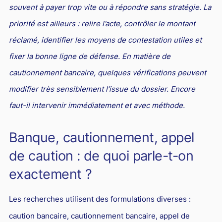
L'industrie
souvent à payer trop vite ou à répondre sans stratégie. La
Droit aérien
priorité est ailleurs : relire l’acte, contrôler le montant
réclamé, identifier les moyens de contestation utiles et
Caution bancaire
fixer la bonne ligne de défense. En matière de
Communication et nouvelles technologies
cautionnement bancaire, quelques vérifications peuvent
Grande entreprise
modifier très sensiblement l’issue du dossier. Encore
Droit de l'environnement et des énergies renouvelables
faut-il intervenir immédiatement et avec méthode.
Concurrence déloyale
Banque, cautionnement, appel
Transport
de caution : de quoi parle-t-on
Restructuration d'entreprise
exactement ?
Droit et Fiscalité du marché de l'Art
Transmission d'entreprise et avocat
Les recherches utilisent des formulations diverses :
Gestion des crises
caution bancaire, cautionnement bancaire, appel de