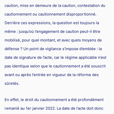
Responsabilité Sociétale des Entreprises (R.S.E)
caution, mise en demeure de la caution, contestation du
Hôtellerie et restauration
cautionnement ou cautionnement disproportionné.
Derrière ces expressions, la question est toujours la
Procédures et tribunaux
même : jusqu’où l’engagement de caution peut-il être
Contentieux cession d’entreprise
mobilisé, pour quel montant, et avec quels moyens de
Droit commercial
défense ? Un point de vigilance s’impose d’emblée : la
Énergie
date de signature de l’acte, car le régime applicable n’est
Droit de la concurrence
pas identique selon que le cautionnement a été souscrit
Responsabilité civile
avant ou après l’entrée en vigueur de la réforme des
Banque et Assurance
sûretés.
Droit bancaire
En effet, le droit du cautionnement a été profondément
Jurisprudences et actualités
remanié au 1er janvier 2022. La date de l’acte doit donc
Droit de la réparation et du dommage corporel