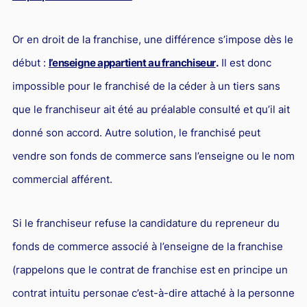
L'industrie
Droit aérien
Or en droit de la franchise, une différence s’impose dès le
Caution bancaire
début :
l’enseigne appartient au franchiseur
.
Il est donc
Communication et nouvelles technologies
impossible pour le franchisé de la céder à un tiers sans
Grande entreprise
que le franchiseur ait été au préalable consulté et qu’il ait
donné son accord. Autre solution, le franchisé peut
Droit de l'environnement et des énergies renouvelables
vendre son fonds de commerce sans l’enseigne ou le nom
Concurrence déloyale
commercial afférent.
Transport
Restructuration d'entreprise
Si le franchiseur refuse la candidature du repreneur du
Droit et Fiscalité du marché de l'Art
fonds de commerce associé à l’enseigne de la franchise
Transmission d'entreprise et avocat
(rappelons que le contrat de franchise est en principe un
Gestion des crises
contrat intuitu personae c’est-à-dire attaché à la personne