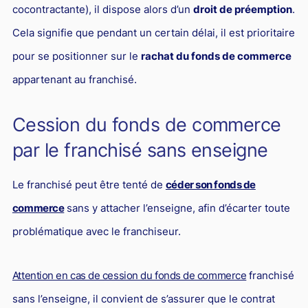
cocontractante), il dispose alors d’un
droit de préemption
.
Responsabilité Sociétale des Entreprises (R.S.E)
Cela signifie que pendant un certain délai, il est prioritaire
Hôtellerie et restauration
pour se positionner sur le
rachat du fonds de commerce
Procédures et tribunaux
appartenant au franchisé.
Contentieux cession d’entreprise
Droit commercial
Cession du fonds de commerce
Énergie
par le franchisé sans enseigne
Droit de la concurrence
Le franchisé peut être tenté de
céder son fonds de
Responsabilité civile
commerce
sans y attacher l’enseigne, afin d’écarter toute
Banque et Assurance
problématique avec le franchiseur.
Droit bancaire
Jurisprudences et actualités
Attention en cas de cession du fonds de commerce
franchisé
Droit de la réparation et du dommage corporel
sans l’enseigne, il convient de s’assurer que le contrat