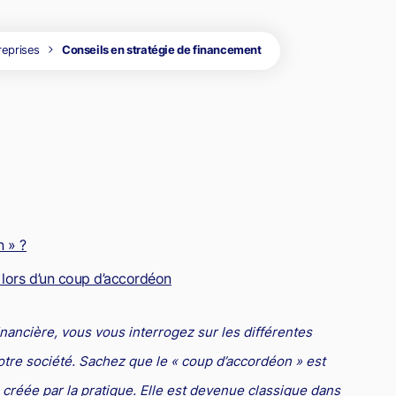
dre
la propriété
roit de la santé
Copie servile de site Internet, concurrence déloyale et
matiques
timisation fiscale : attention aux risques
parasitisme
reprises
Conseils en stratégie de financement
roit de la franchise
oit international
Concurrence déloyale : quand la couleur des semelles pose
roit des sociétés
des problèmes de droit !
roit aérien
rande entreprise
ransport
ransmission d'entreprise et avocat
n » ?
ôtellerie et restauration
 lors d’un coup d’accordéon
roit commercial
esponsabilité civile
financière, vous vous interrogez sur les différentes
urisprudences et actualités
votre société. Sachez que le « coup d’accordéon » est
 créée par la pratique. Elle est devenue classique dans