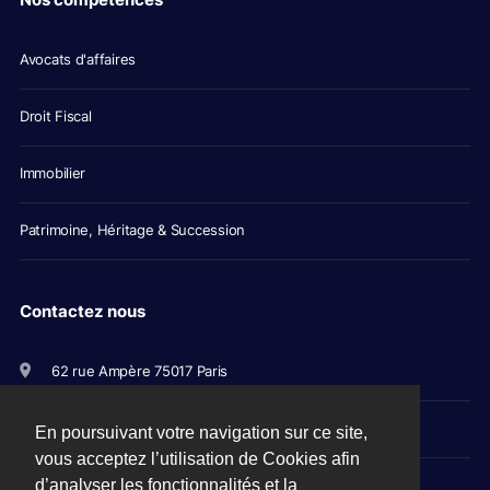
Avocats d'affaires
Droit Fiscal
Immobilier
Patrimoine, Héritage & Succession
Contactez nous
62 rue Ampère 75017 Paris
+33(0)1 56 79 11 00
En poursuivant votre navigation sur ce site,
vous acceptez l’utilisation de Cookies afin
avocats@picovschi.com
d’analyser les fonctionnalités et la