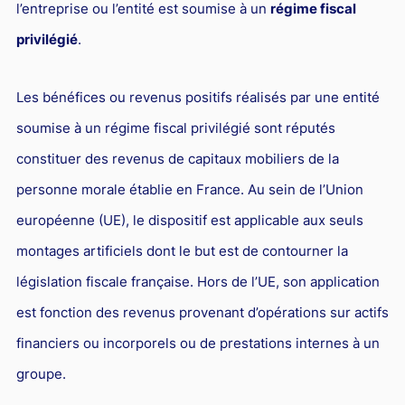
L'industrie
l’entreprise ou l’entité est soumise à un
régime fiscal
privilégié
.
Droit aérien
Caution bancaire
Les bénéfices ou revenus positifs réalisés par une entité
Communication et nouvelles technologies
soumise à un régime fiscal privilégié sont réputés
Grande entreprise
constituer des revenus de capitaux mobiliers de la
Droit de l'environnement et des énergies renouvelables
personne morale établie en France. Au sein de l’Union
Concurrence déloyale
européenne (UE), le dispositif est applicable aux seuls
Transport
montages artificiels dont le but est de contourner la
Restructuration d'entreprise
législation fiscale française. Hors de l’UE, son application
est fonction des revenus provenant d’opérations sur actifs
Droit et Fiscalité du marché de l'Art
financiers ou incorporels ou de prestations internes à un
Transmission d'entreprise et avocat
groupe.
Gestion des crises