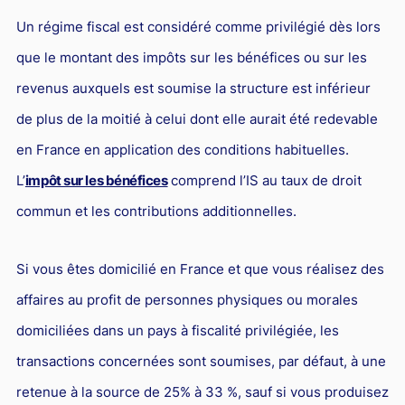
Responsabilité Sociétale des Entreprises (R.S.E)
Un régime fiscal est considéré comme privilégié dès lors
Hôtellerie et restauration
que le montant des impôts sur les bénéfices ou sur les
Procédures et tribunaux
revenus auxquels est soumise la structure est inférieur
Contentieux cession d’entreprise
de plus de la moitié à celui dont elle aurait été redevable
en France en application des conditions habituelles.
Droit commercial
L’
impôt sur les bénéfices
comprend l’IS au taux de droit
Énergie
commun et les contributions additionnelles.
Droit de la concurrence
Responsabilité civile
Si vous êtes domicilié en France et que vous réalisez des
Banque et Assurance
affaires au profit de personnes physiques ou morales
Droit bancaire
domiciliées dans un pays à fiscalité privilégiée, les
Jurisprudences et actualités
transactions concernées sont soumises, par défaut, à une
Droit de la réparation et du dommage corporel
retenue à la source de 25% à 33 %, sauf si vous produisez