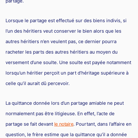
partage.
L'industrie
Droit aérien
Lorsque le partage est effectué sur des biens indivis, si
Caution bancaire
l’un des héritiers veut conserver le bien alors que les
Communication et nouvelles technologies
autres héritiers n’en veulent pas, ce dernier pourra
Grande entreprise
racheter les parts des autres héritiers au moyen du
Droit de l'environnement et des énergies renouvelables
versement d’une soulte. Une soulte est payée notamment
Concurrence déloyale
lorsqu’un héritier perçoit un part d’héritage supérieure à
celle qu’il aurait dû percevoir.
Transport
Restructuration d'entreprise
La quittance donnée lors d’un partage amiable ne peut
Droit et Fiscalité du marché de l'Art
normalement pas être litigieuse. En effet, l’acte de
Transmission d'entreprise et avocat
partage se fait devant
le notaire
. Pourtant, dans l’affaire en
Gestion des crises
question, le frère estime que la quittance qu’il a donnée