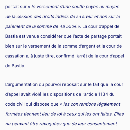
Responsabilité Sociétale des Entreprises (R.S.E)
portait sur «
le versement d’une soulte payée au moyen
Hôtellerie et restauration
de la cession des droits indivis de sa sœur et non sur le
Procédures et tribunaux
paiement de la somme de 48 550€
». La cour d’appel de
Bastia est venue considérer que l’acte de partage portait
Contentieux cession d’entreprise
bien sur le versement de la somme d’argent et la cour de
Droit commercial
cassation a, à juste titre, confirmé l’arrêt de la cour d’appel
Énergie
de Bastia.
Droit de la concurrence
Responsabilité civile
L’argumentation du pourvoi reposait sur le fait que la cour
Banque et Assurance
d’appel avait violé les dispositions de l’article 1134 du
Droit bancaire
code civil qui dispose que «
les conventions légalement
formées tiennent lieu de loi à ceux qui les ont faites. Elles
Jurisprudences et actualités
ne peuvent être révoquées que de leur consentement
Droit de la réparation et du dommage corporel