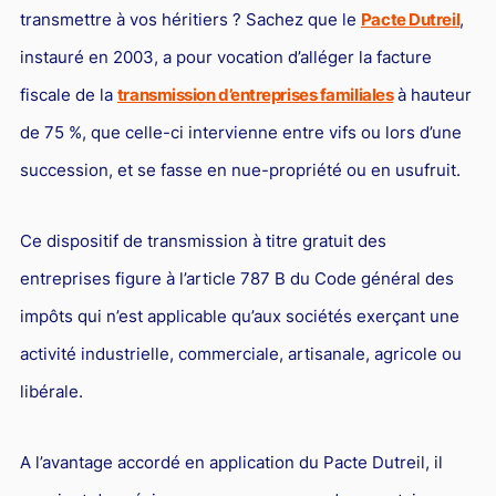
L'industrie
transmettre à vos héritiers ? Sachez que le
Pacte Dutreil
,
Droit aérien
instauré en 2003, a pour vocation d’alléger la facture
Caution bancaire
fiscale de la
transmission d’entreprises familiales
à hauteur
de 75 %, que celle-ci intervienne entre vifs ou lors d’une
Communication et nouvelles technologies
succession, et se fasse en nue-propriété ou en usufruit.
Grande entreprise
Droit de l'environnement et des énergies renouvelables
Ce dispositif de transmission à titre gratuit des
Concurrence déloyale
entreprises figure à l’article 787 B du Code général des
Transport
impôts qui n’est applicable qu’aux sociétés exerçant une
Restructuration d'entreprise
activité industrielle, commerciale, artisanale, agricole ou
Droit et Fiscalité du marché de l'Art
libérale.
Transmission d'entreprise et avocat
A l’avantage accordé en application du Pacte Dutreil, il
Gestion des crises