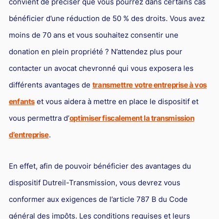
convient de préciser que vous pourrez dans certains cas
Responsabilité Sociétale des Entreprises (R.S.E)
bénéficier d’une réduction de 50 % des droits. Vous avez
Hôtellerie et restauration
moins de 70 ans et vous souhaitez consentir une
Procédures et tribunaux
donation en plein propriété ? N’attendez plus pour
Contentieux cession d’entreprise
contacter un avocat chevronné qui vous exposera les
Droit commercial
différents avantages de
transmettre votre entreprise à vos
Énergie
enfants
et vous aidera à mettre en place le dispositif et
vous permettra d’
optimiser fiscalement la transmission
Droit de la concurrence
d’entreprise
.
Responsabilité civile
Banque et Assurance
En effet, afin de pouvoir bénéficier des avantages du
Droit bancaire
dispositif Dutreil-Transmission, vous devrez vous
Jurisprudences et actualités
conformer aux exigences de l’article 787 B du Code
Droit de la réparation et du dommage corporel
général des impôts. Les conditions requises et leurs