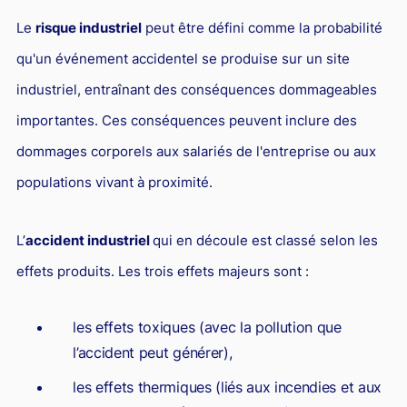
L'industrie
Le
risque industriel
peut être défini comme la probabilité
Droit aérien
qu'un événement accidentel se produise sur un site
Caution bancaire
industriel, entraînant des conséquences dommageables
Communication et nouvelles technologies
importantes. Ces conséquences peuvent inclure des
Grande entreprise
dommages corporels aux salariés de l'entreprise ou aux
Droit de l'environnement et des énergies renouvelables
populations vivant à proximité.
Concurrence déloyale
L’
accident industriel
qui en découle est classé selon les
Transport
effets produits. Les trois effets majeurs sont :
Restructuration d'entreprise
Droit et Fiscalité du marché de l'Art
les effets toxiques (avec la pollution que
Transmission d'entreprise et avocat
l’accident peut générer),
Gestion des crises
les effets thermiques (liés aux incendies et aux