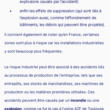
explosions causés par l’accident)
Responsabilité Sociétale des Entreprises (R.S.E)
enfin les effets de suppression (qui sont liés à
Hôtellerie et restauration
l’explosion aussi, comme l’effondrement de
Procédures et tribunaux
bâtiments, les débris qui peuvent être projetés).
Contentieux cession d’entreprise
Il convient également de noter qu’en France, certaines
Droit commercial
zones sont plus à risque car les installations industrielles
Énergie
y sont beaucoup plus fréquentes.
Droit de la concurrence
Le risque industriel peut être associé à des accidents liés
Responsabilité civile
au processus de production de l'entreprise, tels que ses
Banque et Assurance
entrepôts, ses stocks de marchandises, ses machines de
Droit bancaire
production ou les matières premières utilisées. Ces
Jurisprudences et actualités
accidents peuvent être causés par un
incendie
ou une
Droit de la réparation et du dommage corporel
explosion
, comme ce fut le cas à l'usine AZF de Toulouse