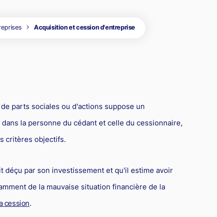
dre
la propriété
roit de la santé
Copie servile de site Internet, concurrence déloyale et
matiques
timisation fiscale : attention aux risques
parasitisme
reprises
Acquisition et cession d'entreprise
roit de la franchise
oit international
Concurrence déloyale : quand la couleur des semelles pose
roit des sociétés
des problèmes de droit !
roit aérien
rande entreprise
ransport
de parts sociales ou d'actions suppose un
ransmission d'entreprise et avocat
 dans la personne du cédant et celle du cessionnaire,
ôtellerie et restauration
 critères objectifs.
roit commercial
t déçu par son investissement et qu'il estime avoir
esponsabilité civile
amment de la mauvaise situation financière de la
urisprudences et actualités
la cession
.