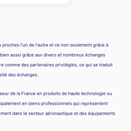
dre
la propriété
roit de la santé
Copie servile de site Internet, concurrence déloyale et
matiques
timisation fiscale : attention aux risques
parasitisme
roit de la franchise
oit international
Concurrence déloyale : quand la couleur des semelles pose
roit des sociétés
des problèmes de droit !
roit aérien
s proches l'un de l'autre et ce non seulement grâce à
rande entreprise
 bien aussi grâce aux divers et nombreux échanges
ransport
tre comme des partenaires privilégiés, ce qui se traduit
ransmission d'entreprise et avocat
sité des échanges.
ôtellerie et restauration
roit commercial
isseur de la France en produits de haute technologie ou
incipalement en biens professionnels qui représentent
esponsabilité civile
lement dans le secteur aéronautique et des équipements
urisprudences et actualités