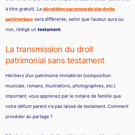
L'industrie
à titre gratuit). La
dévolution successorale des droits
Droit aérien
patrimoniaux
sera différente, selon que l’auteur aura ou
Caution bancaire
non, rédigé un
testament
.
Communication et nouvelles technologies
La transmission du droit
Grande entreprise
patrimonial sans testament
Droit de l'environnement et des énergies renouvelables
Concurrence déloyale
Héritiers d’un patrimoine immatériel (composition
Transport
musicale, romans, illustrations, photographies, etc.)
Restructuration d'entreprise
important, vous apprenez par le notaire de famille que
Droit et Fiscalité du marché de l'Art
votre défunt parent n’a pas laissé de testament. Comment
Transmission d'entreprise et avocat
procéder au partage ?
Gestion des crises