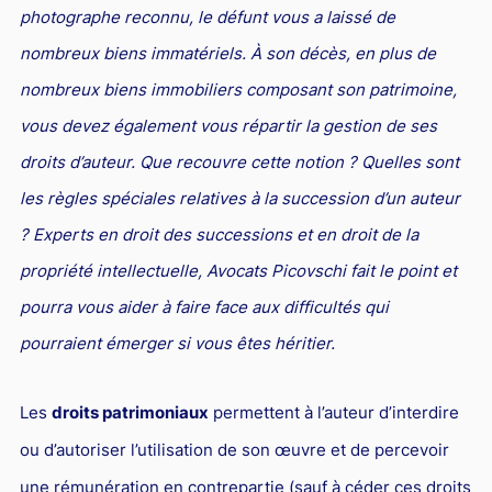
photographe reconnu, le défunt vous a laissé de
PICOVSCHI
en droit du travail vous assistent
Droit des professionnels de l'automobile
Concurrence déloyale et parasitisme
Le rôle de l'avocat pénaliste
Fiscalité patrimoniale
Propriété industrielle
Jurisprudences et actualités en droit fiscal
Droit d'auteurs et Internet : des avocats compétents pour
Expatriés
Droit de l'environnement et des énergies renouvelables
nombreux biens immatériels. À son décès, en plus de
les défendre
Entreprises en difficultés / Restructuring
Concurrence déloyale : définition et sanctions
Action pénale en contrefaçon
Contrôle fiscal : deux avocats fiscalistes et un ancien
Droit des marques : des avocats compétents pour créer ou
Relations franco-américaines
nombreux biens immobiliers composant son patrimoine,
inspecteur des impôts pour vous défendre
défendre vos marques
Commerce électronique
Réduction des charges sociales
L'action en concurrence déloyale : comment l'avocat peut-
Avocats franco-chinois : notre pôle d’affaires dédié
vous devez également vous répartir la gestion de ses
il la diligenter ?
Lois de Finances
Droit audiovisuel
Droit des marques et nouvelles technologies
droits d’auteur. Que recouvre cette notion ? Quelles sont
Droit de la santé
Relations franco-japonaises
Copie servile de site Internet, concurrence déloyale et
Optimisation fiscale : attention aux risques
Jurisprudences et actualités en droit de la propriété
Contrats informatiques
les règles spéciales relatives à la succession d’un auteur
Cabinet d’avocats d’affaires : comment le choisir ?
Relations franco-canadiennes
parasitisme
intellectuelle
Régularisation des avoirs détenus à l’étranger
Avocat en nouvelles technologies-Internet
? Experts en droit des successions et en droit de la
BTP
Contrat international
Concurrence déloyale par un salarié
propriété intellectuelle, Avocats Picovschi fait le point et
Fiscalité de la rémunération des dirigeants
Intelligence artificielle
Droit de la franchise
Jurisprudences et actualités en droit international
Concurrence déloyale : parasitisme, désorganisation,
pourra vous aider à faire face aux difficultés qui
dénigrement, imitation
Droit de la distribution
pourraient émerger si vous êtes héritier.
Concurrence déloyale : quand la couleur des semelles
Bail commercial
pose des problèmes de droit !
Les
droits patrimoniaux
permettent à l’auteur d’interdire
Droit des sociétés
Le dénigrement commercial
ou d’autoriser l’utilisation de son œuvre et de percevoir
Droit et Fiscalité du marché de l'Art
une rémunération en contrepartie (sauf à céder ces droits