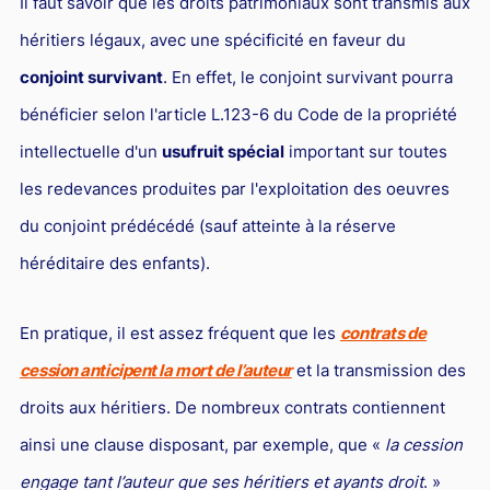
Il faut savoir que les droits patrimoniaux sont transmis aux
Responsabilité Sociétale des Entreprises (R.S.E)
héritiers légaux, avec une spécificité en faveur du
Hôtellerie et restauration
conjoint survivant
. En effet, le conjoint survivant pourra
Procédures et tribunaux
bénéficier selon l'article L.123-6 du Code de la propriété
Contentieux cession d’entreprise
intellectuelle d'un
usufruit spécial
important sur toutes
Droit commercial
les redevances produites par l'exploitation des oeuvres
Énergie
du conjoint prédécédé (sauf atteinte à la réserve
héréditaire des enfants).
Droit de la concurrence
Responsabilité civile
En pratique, il est assez fréquent que les
contrats de
Banque et Assurance
cession anticipent la mort de l’auteur
et la transmission des
Droit bancaire
droits aux héritiers. De nombreux contrats contiennent
Jurisprudences et actualités
ainsi une clause disposant, par exemple, que «
la cession
Droit de la réparation et du dommage corporel
engage tant l’auteur que ses héritiers et ayants droit
. »